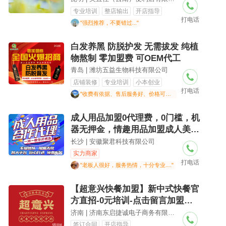
送丨乡镇加盟
专业培训
整店输出
开店指导
打电话
"强烈推荐，不要错过..."
白发养黑 防脱护发 无需拔发 纯植
物熬制 零加盟费 可OEM代工
青岛 | 潍坊五益生物科技有限公司
店铺装修
专业培训
小本创业
打电话
"收费有依据、售后服务好、价格可接受"
成人用品加盟0代理费，0门槛，机
器无押金，情趣用品加盟成人美团
外卖、饿了么、淘宝、拼多多、京
长沙 | 安徽聚君科技有限公司
东开店代理加盟成人用品厂家批发
实力商家
打电话
"老板人很好，服务热情，十分专业...."
【超意兴快餐加盟】新中式快餐官
方直招-0元培训-点击留言加盟费
减免
济南 | 济南东启捷诚电子商务有限公司
签订合同
开店指导