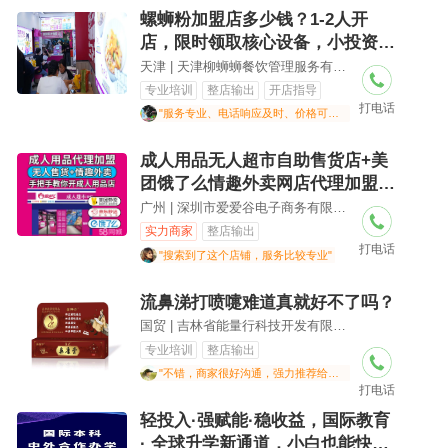
螺蛳粉加盟店多少钱？1-2人开
店，限时领取核心设备，小投资开
店
天津 | 天津柳蛳蛳餐饮管理服务有限公司
专业培训
整店输出
开店指导
打电话
"服务专业、电话响应及时、价格可接受"
成人用品无人超市自助售货店+美
团饿了么情趣外卖网店代理加盟招
商创业项目
广州 | 深圳市爱爱谷电子商务有限公司
实力商家
整店输出
打电话
"搜索到了这个店铺，服务比较专业"
流鼻涕打喷嚏难道真就好不了吗？
国贸 | 吉林省能量行科技开发有限公司
专业培训
整店输出
"不错，商家很好沟通，强力推荐给大家"
打电话
轻投入·强赋能·稳收益，国际教育
· 全球升学新通道，小白也能快速