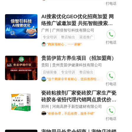
打电话
AI搜索优化GEO优化招商加盟 网
络推广诚邀加盟 共拓智能搜索蓝
海
广州 | 广州倍智引科技有限公司
专业培训
整店输出
渠道推广
打电话
"商家很耐心，一一讲解"
贵苗伊苗方养生项目（招加盟商）
贵阳 | 贵州贵苗伊健康科技有限公司
店铺装修
专业培训
整店输出
"这个商家非常有耐心，值得推荐给朋友"
打电话
瓷砖粘接剂厂家瓷砖胶厂家生产瓷
砖胶各省招代理代销网点质优价
廉-建材加盟
郑州 | 河南高胖子新型建材有限公司
"价格合理，不乱收费，服务不错"
打电话
宠物用品外卖仓招商｜宠物店连锁