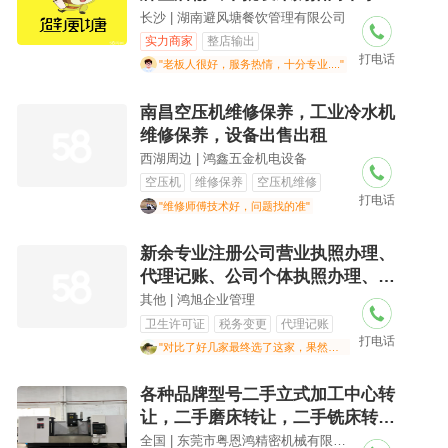
本开店丨万元开店丨收银系统，运
长沙 | 湖南避风塘餐饮管理有限公司
营培训，
实力商家
整店输出
打电话
"老板人很好，服务热情，十分专业...."
南昌空压机维修保养，工业冷水机
维修保养，设备出售出租
西湖周边 | 鸿鑫五金机电设备
空压机
维修保养
空压机维修
打电话
"维修师傅技术好，问题找的准"
新余专业注册公司营业执照办理、
代理记账、公司个体执照办理、可
全包
其他 | 鸿旭企业管理
卫生许可证
税务变更
代理记账
打电话
"对比了好几家最终选了这家，果然没选错！根据我的行业特点推荐了最合适的注册类型和经营范围，还帮我规避了潜在的税务风险。整个流程透明，没有任何隐形消费，拿到执照后还耐心解答了我关于银行开户的问题，专业度拉满！"
各种品牌型号二手立式加工中心转
让，二手磨床转让，二手铣床转让
10模具机
全国 | 东莞市粤恩鸿精密机械有限公司