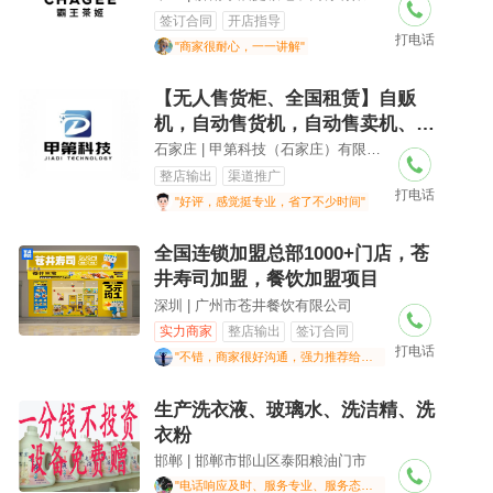
签订合同
开店指导
打电话
"商家很耐心，一一讲解"
【无人售货柜、全国租赁】自贩
机，自动售货机，自动售卖机、自
动贩卖机、AI开门柜，智能零食
石家庄 | 甲第科技（石家庄）有限公司
柜、智能管理后台、自由选择商
整店输出
渠道推广
打电话
品、精准投放
"好评，感觉挺专业，省了不少时间"
全国连锁加盟总部1000+门店，苍
井寿司加盟，餐饮加盟项目
深圳 | 广州市苍井餐饮有限公司
实力商家
整店输出
签订合同
打电话
"不错，商家很好沟通，强力推荐给大家"
生产洗衣液、玻璃水、洗洁精、洗
衣粉
邯郸 | 邯郸市邯山区泰阳粮油门市
"电话响应及时、服务专业、服务态度好"