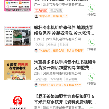
代发
广州 | 深圳市爱爱谷电子商务有限公司
实力商家
整店输出
打电话
"商家不错，服务很好..."
螺杆冷水机组维修保养 地源热泵
维修保养 冷凝器清洗 冷水塔清洗
氟利昂回收 冷冻油更换 油过滤器
江西 | 江西恒风机电设备有限公司
更换 干燥过滤器更换 电路故障维
空压机
发电机
印刷机
打电话
修
"沟通融洽，报价合理，各方面都很好"
淘宝拼多多快手抖音小红书视频号
无货源开网店加盟官网/加盟费用/
项目详情2026年风口项目网盘拉新
沈阳 | 河南顺邦网络科技有限公司
头条托管公众号流量主短视频带货
店铺装修
专业培训
整店输出
打电话
闲鱼虚拟电商小红书商单知识付
"搜索到了这个店铺，服务比较专业"
【霸王茶姬加盟官方直招加盟】5
平米开店乡镇开【资料免费领取
中】
章丘 | 济南东启捷诚电子商务有限公司