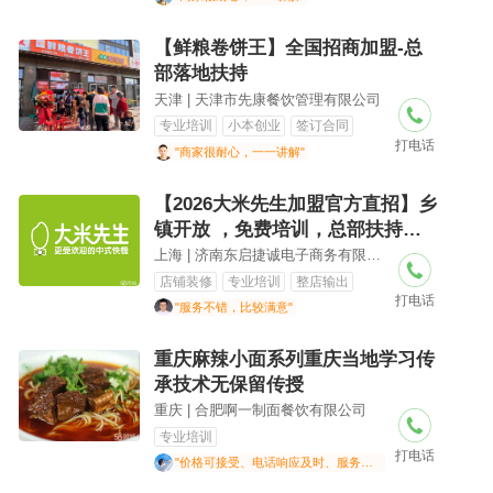
【鲜粮卷饼王】全国招商加盟-总
部落地扶持
天津 | 天津市先康餐饮管理有限公司
专业培训
小本创业
签订合同
打电话
"商家很耐心，一一讲解"
【2026大米先生加盟官方直招】乡
镇开放 ，免费培训，总部扶持，
开店指导，帮选址——开店资料免
上海 | 济南东启捷诚电子商务有限公司
费领取中
店铺装修
专业培训
整店输出
打电话
"服务不错，比较满意"
重庆麻辣小面系列重庆当地学习传
承技术无保留传授
重庆 | 合肥啊一制面餐饮有限公司
专业培训
打电话
"价格可接受、电话响应及时、服务专业"