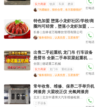
实力商家
铣床
车床
磨床
打电话
"沟通融洽，报价合理，各方面都很好"
特色加盟 堕落小龙虾社区/学校/商
圈均可经营，堕落小龙虾加盟，全
国连锁品牌，堕落小龙虾招商中
长春 | 吉林省万顺餐饮管理有限公司
"服务很到位，认真负责，五星推荐"
打电话
出售二手起重机 龙门吊 行车设备
悬臂吊 全新二手单双梁起重机 电
动地平车 智能提升机
全国 | 德诺重工机械
实力商家
龙门吊
重机设备
打电话
"服务很到位，认真负责，五星推荐"
常年收售、维修、保养二手举升机
烤漆房 大梁校正仪 光氧烤漆房
北京 | 北京中通博大汽车维修检测设备有限公司
二手设备