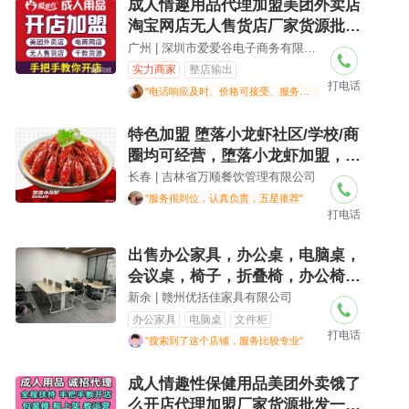
成人情趣用品代理加盟美团外卖店
淘宝网店无人售货店厂家货源批发
一件代发
广州 | 深圳市爱爱谷电子商务有限公司
实力商家
整店输出
打电话
"电话响应及时、价格可接受、服务专业"
特色加盟 堕落小龙虾社区/学校/商
圈均可经营，堕落小龙虾加盟，全
国连锁品牌，堕落小龙虾招商中
长春 | 吉林省万顺餐饮管理有限公司
"服务很到位，认真负责，五星推荐"
打电话
出售办公家具，办公桌，电脑桌，
会议桌，椅子，折叠椅，办公椅，
屏风隔断卡位，员工办公桌子，
新余 | 赣州优括佳家具有限公司
办公家具
电脑桌
文件柜
打电话
"搜索到了这个店铺，服务比较专业"
成人情趣性保健用品美团外卖饿了
么开店代理加盟厂家货源批发一件