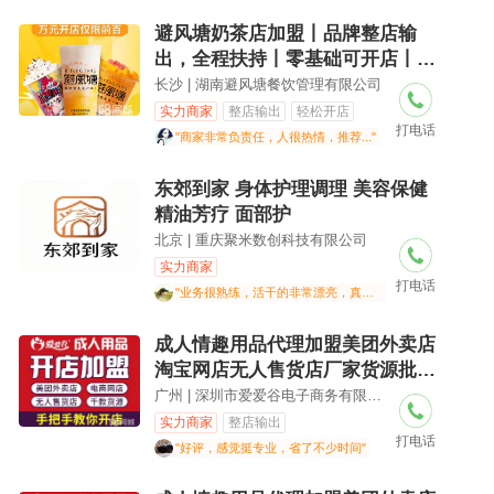
门、换玻璃
避风塘奶茶店加盟丨品牌整店输
出，全程扶持丨零基础可开店丨小
成本开店，刚需行业
长沙 | 湖南避风塘餐饮管理有限公司
实力商家
整店输出
轻松开店
打电话
"商家非常负责任，人很热情，推荐..."
东郊到家 身体护理调理 美容保健
精油芳疗 面部护
北京 | 重庆聚米数创科技有限公司
实力商家
打电话
"业务很熟练，活干的非常漂亮，真的很专业.."
成人情趣用品代理加盟美团外卖店
淘宝网店无人售货店厂家货源批发
一件代发
广州 | 深圳市爱爱谷电子商务有限公司
实力商家
整店输出
打电话
"好评，感觉挺专业，省了不少时间"