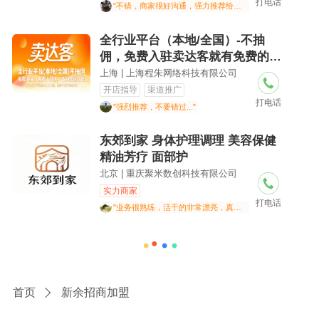
打电话
盟、公司扶持汽配合伙人、 汽修
"不错，商家很好沟通，强力推荐给大家"
店配件配
全行业平台（本地/全国）-不抽
佣，免费入驻卖达客就有免费的微
信小程序店铺，广泛分销，适合各
上海 | 上海程朱网络科技有限公司
行业的商家、个体户使用。诚招各
开店指导
渠道推广
打电话
地推广代理，不收任何费用。
"强烈推荐，不要错过..."
东郊到家 身体护理调理 美容保健
精油芳疗 面部护
北京 | 重庆聚米数创科技有限公司
实力商家
打电话
"业务很熟练，活干的非常漂亮，真的很专业.."
首页
新余招商加盟