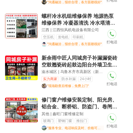
打电话
"沟通融洽，报价合理，各方面都很好"
螺杆冷水机组维修保养 地源热泵
维修保养 冷凝器清洗 冷水塔清洗
氟利昂回收 冷冻油更换 油过滤器
江西 | 江西恒风机电设备有限公司
更换 干燥过滤器更换 电路故障维
空压机
发电机
印刷机
打电话
修
"沟通融洽，报价合理，各方面都很好"
新余雨中匠人同城房子补漏漏瓷砖
空鼓翘瓷砖起鼓边阳台外墙卫生间
渗水不敲砖修服务
渝水城区 | 乌鲁木齐市高新区（新市区）江苏东路源博家政服务部（个体工商户）
实力商家
防水补漏
24小时
打电话
"现场勘查后维修，免费上门"
修门窗户维修安装定制、阳光房、
铝合金、断桥铝、防盗门、卷闸
门、不锈钢、防盗网、纱窗、纱
其他 | 鑫旺门窗维修定制
门、木门、室内门、地弹簧玻璃门
玻璃门
塑钢门窗
推拉门
打电话
维修、玻璃隔断、浴室门、淋浴
"服务专业、电话响应及时、价格可接受"