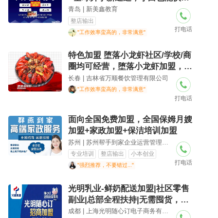
上手
青岛 | 新美鑫教育
整店输出
打电话
"工作效率蛮高的，非常满意"
特色加盟 堕落小龙虾社区/学校/商
圈均可经营，堕落小龙虾加盟，全
国连锁品牌，堕落小龙虾招商中
长春 | 吉林省万顺餐饮管理有限公司
"工作效率蛮高的，非常满意"
打电话
面向全国免费加盟，全国保姆月嫂
加盟+家政加盟+保洁培训加盟
苏州 | 苏州帮手到家企业运营管理有限公司
专业培训
整店输出
小本创业
打电话
"强烈推荐，不要错过..."
光明乳业-鲜奶配送加盟|社区零售
副业|总部全程扶持|无需囤货，轻
松创业，四川省全川招商，创业加
成都 | 上海光明随心订电子商务有限公司成都分公司