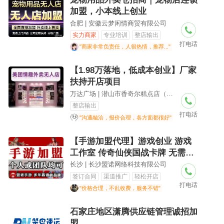
加盟，小本线上创业
合肥 | 安徽云梦闲情商贸有限公司
实力商家
专业培训
整店输出
打电话
小本创业
"商家非常负责任，人很热情，推荐..."
【1.98万落地，低成本创业】厂家
扶持开店项目
万达广场 | 潜山市香奇尔糕点店（个体工商户）
整店输出
打电话
"沟通融洽，报价合理，各方面都很好"
【手游加盟代理】游戏创业 游戏
工作室 传奇仙侠国战卡牌 无需经
验运营
长沙 | 长沙盟诺网络科技有限公司
签订合同
渠道推广
轻松开店
打电话
"价格合理，不乱收费，服务不错"
石家庄地区潇腾供应链管理诚招加
盟