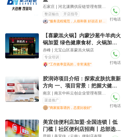
石家庄 | 河北潇腾供应链管理有限公司
整店输出
开店指导
打电话
"服务流程规范，人很和善 好说话 好沟通"
【喜蒙羔火锅】内蒙沙葱牛羊肉火
锅加盟 绿色健康食材、火锅加
盟、青稞面、公马豆片、线下教学
赤峰 | 元宝山区喜蒙羔火锅店
员工教学!
专业培训
打电话
"工作效率蛮高的，非常满意"
胶润诗项目介绍：探索皮肤抗衰新
方向 一、项目背景：把握大健康
时代的财富
南京 | 南京中科云创企业管理有限公司
渠道推广
打电话
"商家挺靠谱的，态度比较好"
美宜佳便利店加盟·全国连锁丨低
门槛丨社区便利店招商丨总部选址
丨免费培训丨装修设计丨供应链配
昆明 | 美宜佳（云南）便利店有限公司