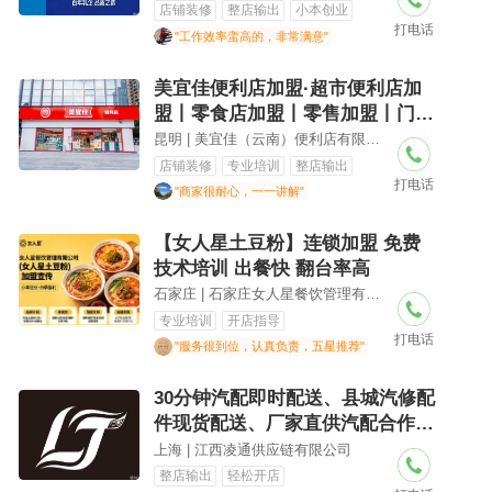
盟，小成本创业，加盟代理，加盟
店铺装修
整店输出
小本创业
打电话
招商，品牌加盟
"工作效率蛮高的，非常满意"
美宜佳便利店加盟·超市便利店加
盟丨零食店加盟丨零售加盟丨门店
加盟丨总部全程扶持免费选址丨免
昆明 | 美宜佳（云南）便利店有限公司
费培训丨轻松创业丨供应链配送丨
店铺装修
专业培训
整店输出
打电话
运营指导丨乡镇加盟
"商家很耐心，一一讲解"
【女人星土豆粉】连锁加盟 免费
技术培训 出餐快 翻台率高
石家庄 | 石家庄女人星餐饮管理有限公司
专业培训
开店指导
打电话
"服务很到位，认真负责，五星推荐"
30分钟汽配即时配送、县城汽修配
件现货配送、厂家直供汽配合作、
无需加盟费汽配项目、 一人可做
上海 | 江西凌通供应链有限公司
县域汽配生意、汽配配送零成本加
整店输出
轻松开店