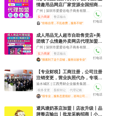
情趣用品网店厂家货源全国招商创
业好项目
广州 | 深圳市爱爱谷电子商务有限公司
实力商家
整店输出
打电话
"价格合理，不乱收费，服务不错"
成人用品无人超市自助售货店+美
团饿了么情趣外卖网店代理加盟招
商创业项目
广州 | 深圳市爱爱谷电子商务有限公司
实力商家
整店输出
打电话
"搜索到了这个店铺，服务比较专业"
【专业财税】工商注册，公司注册
注销变更，营业执照代办，专项审
批，财务会计，代理记账，专业细
渝水城区 | 江西秀财企业服务集团有限公司
致的注册记账服务，营业执照，工
税务变更
股权转让
代理记账
打电话
商注册，股权变更，个体户注册，
"很专业，服务态度很好，咨询公司注销解答的很专业"
法人变更
避风塘奶茶店加盟丨店改升级丨品
牌整店输出丨批发采购招商丨小成