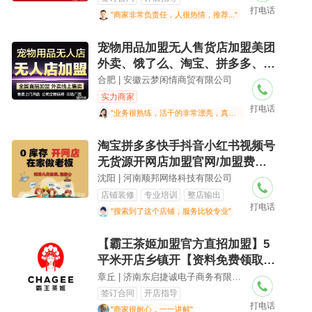
打电话
"商家非常负责任，人很热情，推荐..."
宠物用品加盟无人售货店加盟美团
外卖、饿了么、淘宝、拼多多、京
东开店代理0代理费，0门槛，机器
合肥 | 安徽云梦闲情商贸有限公司
无押金加盟厂家全国加盟
实力商家
打电话
"业务很熟练，活干的非常漂亮，真的很专业.."
淘宝拼多多快手抖音小红书视频号
无货源开网店加盟官网/加盟费用/
项目详情2026年风口项目网盘拉新
沈阳 | 河南顺邦网络科技有限公司
头条托管公众号流量主短视频带货
店铺装修
专业培训
整店输出
打电话
闲鱼虚拟电商小红书商单知识付
"搜索到了这个店铺，服务比较专业"
【霸王茶姬加盟官方直招加盟】5
平米开店乡镇开【资料免费领取
中】
章丘 | 济南东启捷诚电子商务有限公司
签订合同
开店指导
打电话
"商家很耐心，一一讲解"